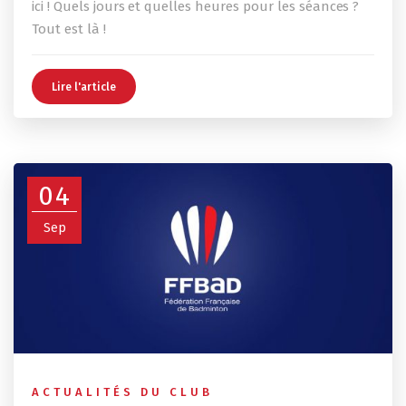
ici ! Quels jours et quelles heures pour les séances ?
Tout est là !
Lire l'article
04
Sep
ACTUALITÉS DU CLUB