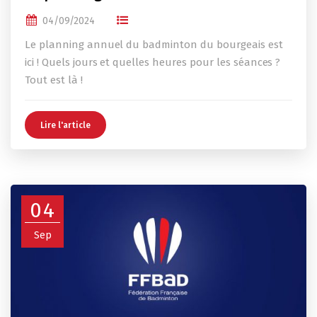
04/09/2024
Le planning annuel du badminton du bourgeais est
ici ! Quels jours et quelles heures pour les séances ?
Tout est là !
Lire l'article
04
Sep