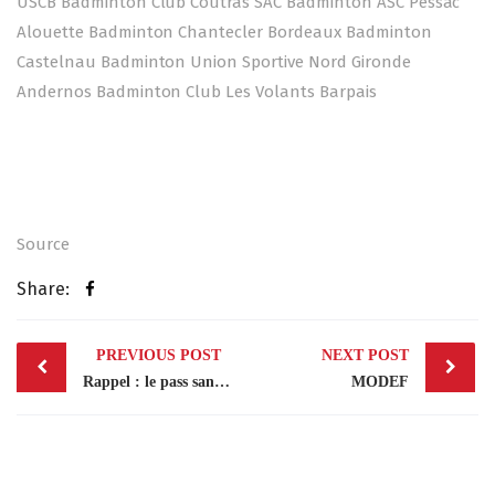
USCB Badminton Club Coutras SAC Badminton ASC Pessac
Alouette Badminton Chantecler Bordeaux Badminton
Castelnau Badminton Union Sportive Nord Gironde
Andernos Badminton Club Les Volants Barpais
Source
Share:
Post
PREVIOUS POST
NEXT POST
navigation
Rappel : le pass sanitaire est maintenant obligatoire pour tous les jeunes de 12…
MODEF