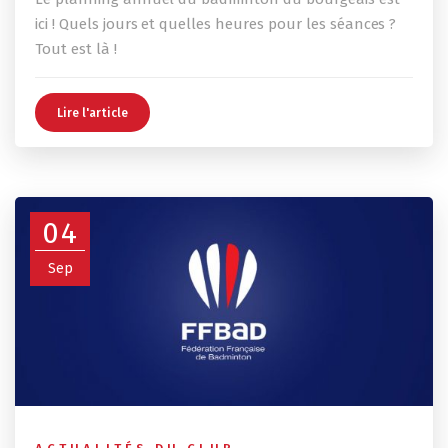
ici ! Quels jours et quelles heures pour les séances ?
Tout est là !
Lire l'article
04
Sep