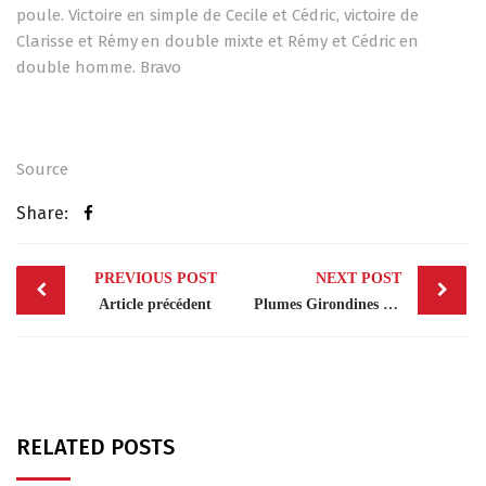
poule. Victoire en simple de Cecile et Cédric, victoire de
Clarisse et Rémy en double mixte et Rémy et Cédric en
double homme. Bravo
Source
Share:
Post
PREVIOUS POST
NEXT POST
navigation
Article précédent
Plumes Girondines 2 Avril 2023
RELATED POSTS