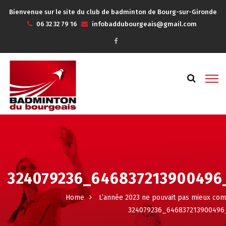
Bienvenue sur le site du club de badminton de Bourg-sur-Gironde
06 32 32 79 16
infobaddubourgeais@gmail.com
324079236_646837213900496
Home
L’année 2023 ne pouvait pas mieux com
324079236_646837213900496