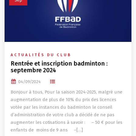
Sep
ACTUALITÉS DU CLUB
Rentrée et inscription badminton :
septembre 2024
04/09/2024
Bonjour à tous, Pour la saison 2024-2025, malgré une
augmentation de plus de 10% du prix des licences
votée par les instances du badminton le conseil
d’administration de votre club a décidé de ne pas
augmenter les cotisations à savoir : – 50 € pour les
enfants de moins de 9 ans –[…]