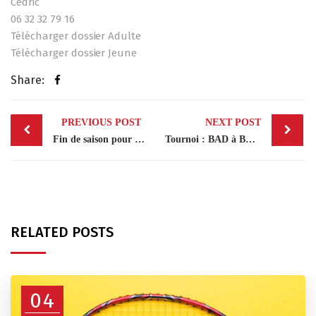
Cédric
06 32 32 79 16
Télécharger dossier
Adulte
Télécharger dossier
Jeune
Share:
Post
PREVIOUS POST
NEXT POST
navigation
Fin de saison pour nos équipes d interclub. Cette année 2 équipes engagées. > Éq…
Tournoi : BAD à BOURG – Le 05 mai 2024
RELATED POSTS
04